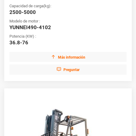
áspero con facilidad. Consulte nuestras últimas ofertas y
Capacidad de carga(kg):
aproveche nuestras promociones especiales.
2500-5000
Modelo de motor :
YUNNEI490-4102
Potencia (KW) :
36.8-76

Más información

Preguntar