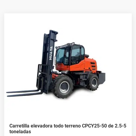
Carretillas elevadoras todoterreno
versátiles en venta
Encuentre las mejores ofertas en carretillas elevadoras
todoterreno en venta en HUAYA. Estas máquinas están diseñadas
para el rendimiento en superficies irregulares y difíciles, por lo
que son esenciales para industrias como la minería, la tala y la
construcción. Explore nuestra selección para encontrar la
carretilla elevadora todoterreno que satisfaga sus requisitos
operativos.
Carretillas elevadoras todoterreno a
precios competitivos
¿Busca carretillas elevadoras todo terreno de primera calidad a
precios competitivos? Nuestra colección incluye carretillas
elevadoras todo terreno y para terrenos difíciles, lo que le
garantiza que encontrará la adecuada para cualquier trabajo. Con
Carretilla elevadora todo terreno CPCY25-50 de 2.5-5
un enfoque en la durabilidad y la eficiencia, nuestras carretillas
toneladas
elevadoras están equipadas para manejar cualquier terreno