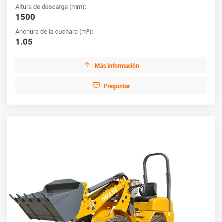
Altura de descarga (mm):
de aplicaciones. Confíe en nuestra experiencia y experimente la
1500
diferencia con nuestros equipos cargadores de ruedas de primer
nivel, diseñados para satisfacer las demandas de la industria
Anchura de la cuchara (m³):
moderna.
1.05

Más información

Preguntar