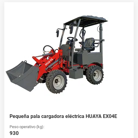
Venta de Cargadoras de Ruedas Nuevas:
Precios competitivos y garantía de
calidad
En HUAYA, ofrecemos una gama de nuevos cargadores de
ruedas para la venta, todos respaldados por nuestro compromiso
con la calidad y durabilidad. Nuestros equipos de cargadoras de
ruedas destacan en el mercado, ofreciendo una fiabilidad y un
valor inigualables. Consulte nuestra selección y encuentre la
solución perfecta para sus necesidades operativas, con la
seguridad de comprar a un proveedor de cargadoras de ruedas
de confianza.
Proveedor de pala cargadora de ruedas
de China: Innovación y fiabilidad
Pequeña pala cargadora eléctrica HUAYA EX04E
Como
Proveedor de cargadoras de ruedas en China
HUAYA
aporta soluciones innovadoras al mercado mundial. Nuestros
Peso operativo (kg):
nuevos cargadores de ruedas combinan tecnología avanzada con
930
un diseño robusto, haciéndolos ideales para una amplia variedad