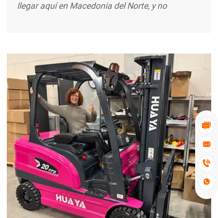
llegar aquí en Macedonia del Norte, y no
podríamos estar más contentos con todo el
proceso. Desde la realización del pedido hasta la
entrega a tiempo, todo fue manejado
profesionalmente y sin problemas. La carretilla
elevadora eléctrica es exactamente como se
describe: potente, eficiente y fiable. Ya está
haciendo excerpt ...



