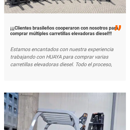
¡¡¡Clientes brasileños cooperaron con nosotros para
comprar múltiples carretillas elevadoras diesel!!!
Estamos encantados con nuestra experiencia
trabajando con HUAYA para comprar varias
carretillas elevadoras diesel. Todo el proceso,
desde la consulta hasta la entrega, fue perfecto y
superó nuestras expectativas. Las carretillas
elevadoras son robustas, eficientes y se adaptan
perfectamente a nuestras necesidades. El equipo
de HUAYA nos proporcionó un apoyo excepcional
en todo momento, asegurándose de que
recibiéramos el equipo adecuado para nuestras
operaciones en Brasil. excerpt ...