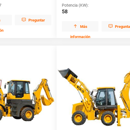
7
Potencia (KW):
58

s
Preguntar


Más
Pregunta
ón
información