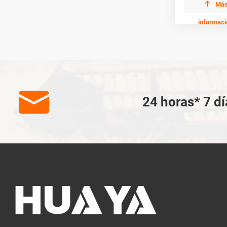

Má
informaci

24 horas* 7 dí