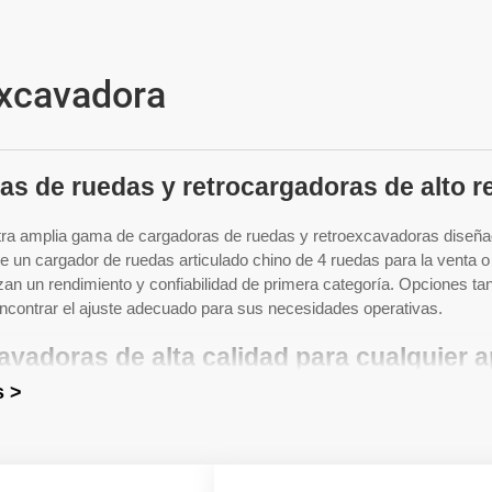
xcavadora
as de ruedas y retrocargadoras de alto r
ra amplia gama de cargadoras de ruedas y retroexcavadoras diseñada
e un cargador de ruedas articulado chino de 4 ruedas para la venta o
zan un rendimiento y confiabilidad de primera categoría. Opciones 
ncontrar el ajuste adecuado para sus necesidades operativas.
vadoras de alta calidad para cualquier a
s >
emos una amplia selección de retroexcavadoras cargadoras a la vent
ndo una retroexcavadora pequeña para espacios compactos o una retr
fecta. Nuestros fabricantes de retroexcavadoras cargadoras se compr
ifíciles.