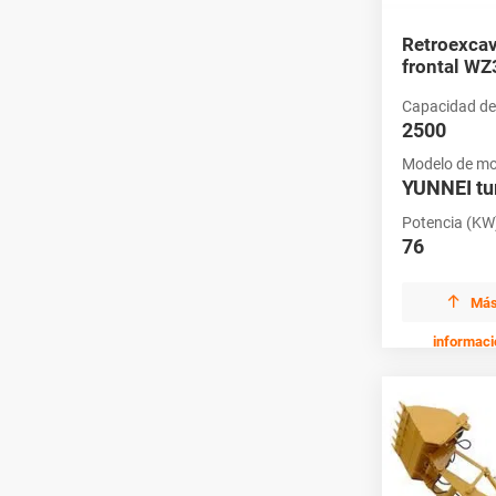
Retroexca
frontal W
Capacidad de
2500
Modelo de mo
YUNNEI tu
Potencia (KW
76

Má
informaci