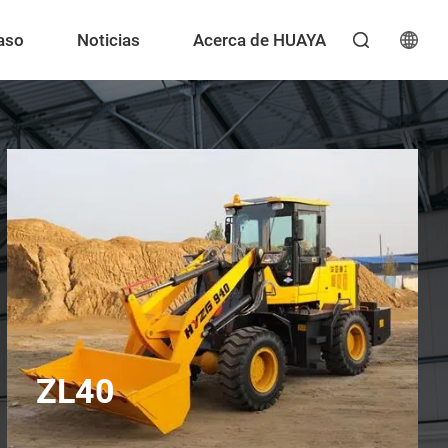
aso
Noticias
Acerca de HUAYA

ZL40