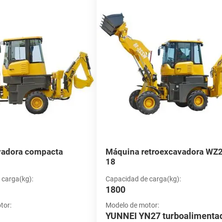
avadoras cargadoras chinas fiables y pr
 confiable de retroexcavadoras cargadoras de China, suministramos
. Nuestros proveedores de retroexcavadoras ofrecen una variedad d
 obtenga el mejor valor por su inversión. Explore nuestra gama de 
quina ideal para sus proyectos.
vadora compacta
Máquina retroexcavadora WZ
18
 carga(kg):
Capacidad de carga(kg):
1800
tor:
Modelo de motor:
YUNNEI YN27 turboalimenta