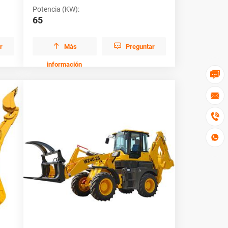
Potencia (KW):
65


r
Más
Preguntar
información



