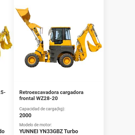
oveedores
 equipos de alta calidad que cumplen con las normas
e opciones adaptadas a sus necesidades específicas,
retroexcavadoras y cargadoras de ruedas hoy mismo para
25-
Retroexcavadora cargadora
frontal WZ28-20
Capacidad de carga(kg):
2000
Modelo de motor:
do
YUNNEI YN33GBZ Turbo