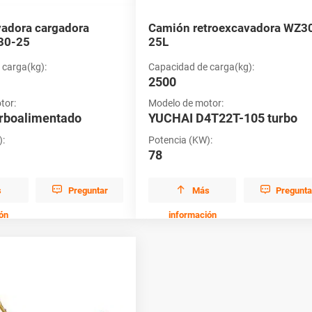
vadora cargadora
Camión retroexcavadora WZ3
Z30-25
25L
 carga(kg):
Capacidad de carga(kg):
2500
tor:
Modelo de motor:
rboalimentado
YUCHAI D4T22T-105 turbo
):
Potencia (KW):
78



s
Preguntar
Más
Pregunta
ón
información