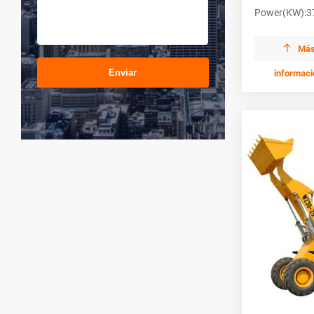
Power(KW):3

Má
Enviar
informaci