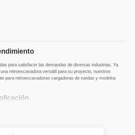
endimiento
s para satisfacer las demandas de diversas industrias. Ya
 una retroexcavadora versátil para su proyecto, nuestros
tanto para retroexcavadoras cargadoras de ruedas y modelos
plicación
a que se adaptan a diferentes requisitos de trabajo. Ya sea
oexcavadora articulada para una mayor flexibilidad, tenemos
ometen a ofrecer maquinaria duradera y eficiente que resiste