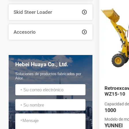
Retroexc
Skid Steer Loader

Como proveedor
internacionales
Accesorio

asegurando que
encontrar la má
Hebei Huaya Co., Ltd.
Soluciones de productos fabricados por
Ailor.
Retroexca
*
WZ15-10
Capacidad de
*
1000
Modelo de mo
*
YUNNEI