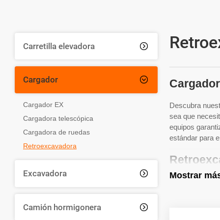
Retroe
Carretilla elevadora

Cargador

Cargador
Cargador EX
Descubra nuest
sea que necesit
Cargadora telescópica
equipos garanti
Cargadora de ruedas
estándar para e
Retroexcavadora
Retroexca
Excavadora

Mostrar má
En HUAYA, ofrec
que esté busca
la solución per
Camión hormigonera

las tareas más d