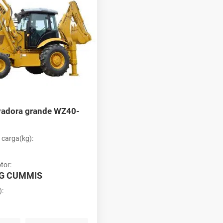
vadora grande WZ40-
 carga(kg):
tor:
G CUMMIS
):