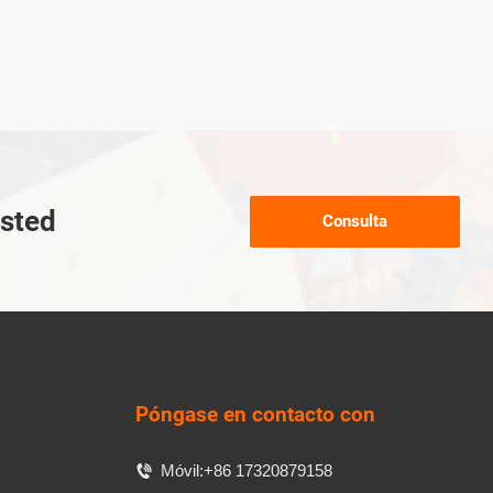
usted
Consulta
Póngase en contacto con
Móvil:
+86 17320879158
