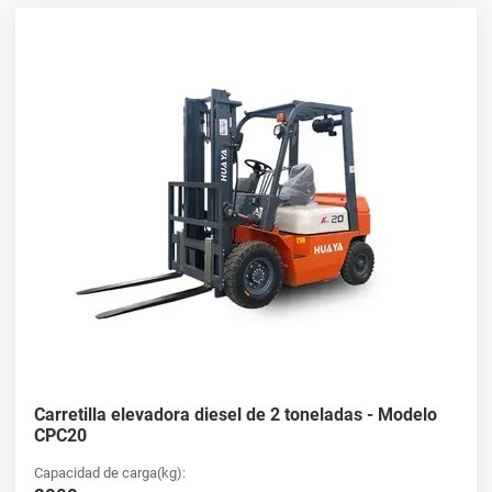
Explore nuestras carretillas elevadoras
diesel en venta
En HUAYA, ofrecemos una variedad de carretillas elevadoras
diesel a la venta, perfectas para aplicaciones de trabajo pesado.
Nuestras carretillas elevadoras diesel están construidas para
soportar los rigores del uso diario, proporcionando un rendimiento
y durabilidad excepcionales. Navegue por nuestra colección de
carretillas elevadoras diésel en venta y encuentre la perfecta
solución diésel para carretillas elevadoras
para satisfacer las
necesidades de su empresa.
Carretillas elevadoras diesel de alta
calidad ya disponibles
¿Busca una carretilla elevadora diesel fiable para la venta? La
selección HUAYA de carretillas elevadoras diesel ofrece lo mejor
Carretilla elevadora diesel de 2 toneladas - Modelo
en potencia, eficiencia y longevidad. Nuestras carretillas
CPC20
elevadoras diésel están diseñadas para proporcionar una
capacidad de elevación y una eficiencia de combustible
Capacidad de carga(kg):
excepcionales. Explore nuestras carretillas elevadoras diésel en