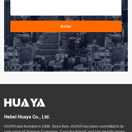
Enviar
Hebei Huaya Co., Ltd.
HUAYA was founded in 1996. Since then, HUAYA has been committed to its
core value of "Achieve Customers, Carry the Future" and has steadily grown