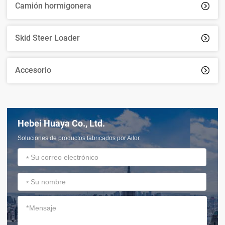
Camión hormigonera

Skid Steer Loader

Accesorio

Hebei Huaya Co., Ltd.
Soluciones de productos fabricados por Ailor.
*
*
*