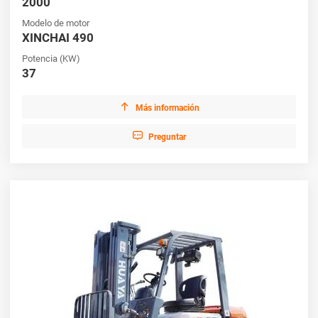
2000
venta y descubra la opción de carretilla elevadora diésel ideal
Modelo de motor
para sus requisitos operativos.
XINCHAI 490
Potencia (KW)
37

Más información

Preguntar