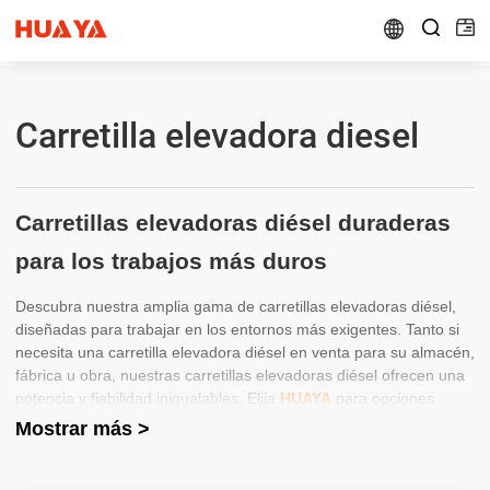


Carretilla elevadora diesel
Carretillas elevadoras diésel duraderas
para los trabajos más duros
Descubra nuestra amplia gama de carretillas elevadoras diésel,
diseñadas para trabajar en los entornos más exigentes. Tanto si
necesita una carretilla elevadora diésel en venta para su almacén,
fábrica u obra, nuestras carretillas elevadoras diésel ofrecen una
potencia y fiabilidad inigualables. Elija
HUAYA
para opciones
diésel de carretillas elevadoras de alta calidad que garantizan un
Mostrar más >
funcionamiento suave y eficaz.