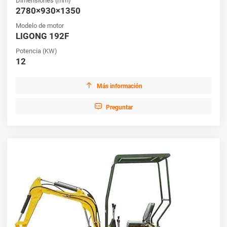
Dimensiones (mm)
2780×930×1350
Modelo de motor
LIGONG 192F
Potencia (KW)
12

Más información

Preguntar