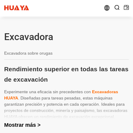


Excavadora
Excavadora sobre orugas
Rendimiento superior en todas las tareas
de excavación
Experimente una eficacia sin precedentes con
Excavadoras
HUAYA
. Diseñadas para tareas pesadas, estas máquinas
garantizan precisión y potencia en cada operación. Ideales para
proyectos de construcción, minería y paisajismo, las excavadoras
HUAYA ofrecen un rendimiento de excavación excepcional,
garantizando que sus proyectos se completen con la máxima
Mostrar más >
productividad y el mínimo tiempo de inactividad.