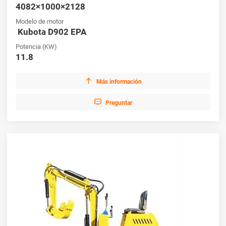
excavadora perfecta para mejorar su eficiencia operativa y lograr
4082×1000×2128
resultados extraordinarios.
Modelo de motor
Kubota D902 EPA
Potencia (KW)
11.8

Más información

Preguntar