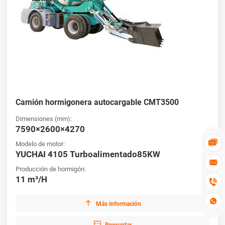
Camión hormigonera autocargable CMT3500
Dimensiones (mm):
7590×2600×4270

Modelo de motor:
YUCHAI 4105 Turboalimentado85KW

Producción de hormigón:
11 m³/H



Más información
