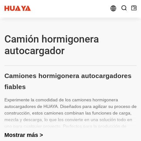


Camión hormigonera
autocargador
Camiones hormigonera autocargadores
fiables
Experimente la comodidad de los camiones hormigonera
autocargadores de HUAYA. Diseñados para agilizar su proceso de
construcción, estos camiones combinan las funciones de carga,
mezcla y descarga, lo que los convierte en una solución todo en
uno para cualquier proyecto. Perfectos para la producción de
hormigón in situ, ofrecen eficiencia y rendimiento en los que
Mostrar más >
puede confiar.