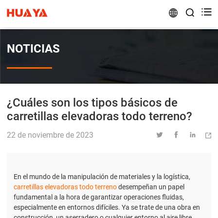


NOTICIAS
¿Cuáles son los tipos básicos de
carretillas elevadoras todo terreno?
22 de noviembre de 2023




En el mundo de la manipulación de materiales y la logística,
carretillas elevadoras todo terreno
desempeñan un papel
fundamental a la hora de garantizar operaciones fluidas,
especialmente en entornos difíciles. Ya se trate de una obra en
construcción, un aserradero o cualquier entorno al aire libre,