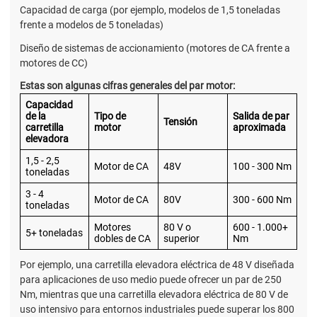
Capacidad de carga (por ejemplo, modelos de 1,5 toneladas
frente a modelos de 5 toneladas)
Diseño de sistemas de accionamiento (motores de CA frente a
motores de CC)
Estas son algunas cifras generales del par motor:
Capacidad
de la
Tipo de
Salida de par
Tensión
carretilla
motor
aproximada
elevadora
1,5 - 2,5
Motor de CA
48V
100 - 300 Nm
toneladas
3 - 4
Motor de CA
80V
300 - 600 Nm
toneladas
Motores
80 V o
600 - 1.000+
5+ toneladas
dobles de CA
superior
Nm
Por ejemplo, una carretilla elevadora eléctrica de 48 V diseñada
para aplicaciones de uso medio puede ofrecer un par de 250
Nm, mientras que una carretilla elevadora eléctrica de 80 V de
uso intensivo para entornos industriales puede superar los 800