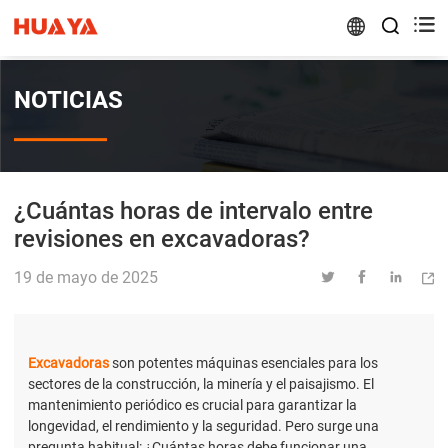


NOTICIAS
¿Cuántas horas de intervalo entre
revisiones en excavadoras?
19 de mayo de 2025




Excavadoras
son potentes máquinas esenciales para los
sectores de la construcción, la minería y el paisajismo. El
mantenimiento periódico es crucial para garantizar la
longevidad, el rendimiento y la seguridad. Pero surge una
pregunta habitual: ¿Cuántas horas debe funcionar una