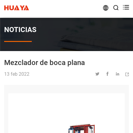


NOTICIAS
Mezclador de boca plana
13 feb 2022



