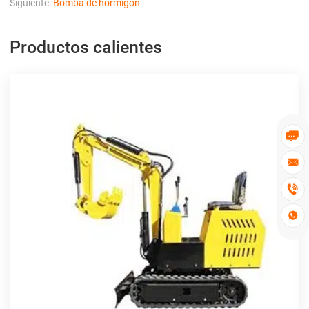
Siguiente:
Bomba de hormigón
Productos calientes



