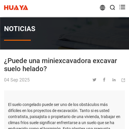


NOTICIAS
¿Puede una miniexcavadora excavar
suelo helado?
04 Sep 2025




El suelo congelado puede ser uno de los obstáculos más
difíciles en los proyectos de excavación. Tanto si es usted
contratista, paisajista o propietario de una vivienda, trabajar en
climas fríos suele significar enfrentarse a un suelo que se ha
endurecido como el hormigón. Esto plantea una pregunta