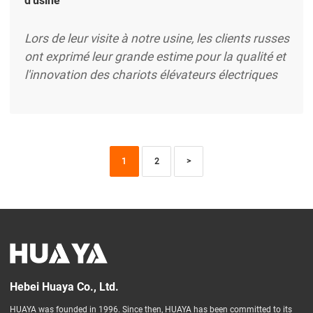
d'usine
Lors de leur visite à notre usine, les clients russes
ont exprimé leur grande estime pour la qualité et
l'innovation des chariots élévateurs électriques
HUAYA. Ils ont apprécié la conception avancée,
l'efficacité énergétique et la fiabilité de nos
produits, notant à quel point ils répondent aux
exigences de la manutention moderne. Cette
1
2
>
reconnaissance de la part de clients
internationaux reflète l'engagement continu de
HUAYA à fournir des chariots élévateurs ...
Hebei Huaya Co., Ltd.
HUAYA was founded in 1996. Since then, HUAYA has been committed to its