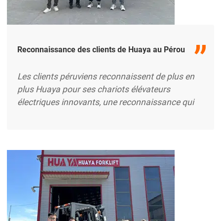
Reconnaissance des clients de Huaya au Pérou
Les clients péruviens reconnaissent de plus en
plus Huaya pour ses chariots élévateurs
électriques innovants, une reconnaissance qui
est renforcée par des visites à notre usine. Ces
expériences directes permettent aux clients
potentiels de constater de près la qualité et les
performances de nos chariots élévateurs
électriques, ce qui renforce la confiance dans
notre marque. Au fur et à mesure que les clients
se familiarisent avec nos machines de pointe,
l'extrait ...