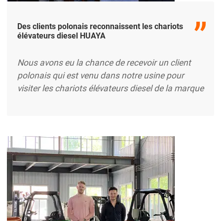
Des clients polonais reconnaissent les chariots
élévateurs diesel HUAYA
Nous avons eu la chance de recevoir un client
polonais qui est venu dans notre usine pour
visiter les chariots élévateurs diesel de la marque
HUAYA. Après avoir bien compris les
performances du produit et les détails
techniques, le client a montré qu'il appréciait
beaucoup nos chariots élévateurs diesel. Il pense
que les chariots élévateurs diesel HUAYA ont
atteint des niveaux de pointe en termes de
puissance, de stabilité et d'efficacité...