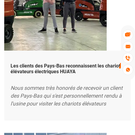



Les clients des Pays-Bas reconnaissent les chariots

élévateurs électriques HUAYA
Nous sommes très honorés de recevoir un client
des Pays-Bas qui s'est personnellement rendu à
l'usine pour visiter les chariots élévateurs
électriques de la marque HUAYA. Après avoir bien
compris les performances du produit et son
fonctionnement réel, le client a fait l'éloge de nos
chariots élévateurs électriques. Il a déclaré que