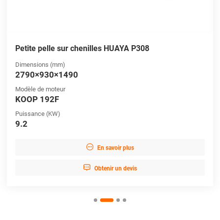
Petite pelle sur chenilles HUAYA P308
Dimensions (mm)
2790×930×1490
Modèle de moteur
KOOP 192F
Puissance (KW)
9.2

En savoir plus

Obtenir un devis