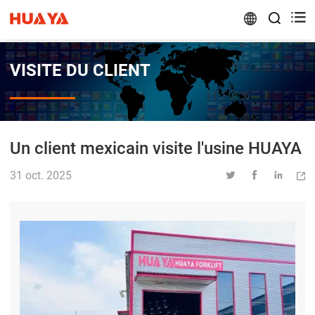


VISITE DU CLIENT
Un client mexicain visite l'usine HUAYA
31 oct. 2025



