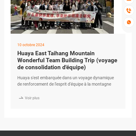


10 octobre 2024
Huaya East Taihang Mountain
Wonderful Team Building Trip (voyage
de consolidation d'équipe)
Huaya s'est embarquée dans un voyage dynamique
de renforcement de l'esprit d'équipe à la montagne
pittoresque de Taihang Est en cette saison d'automne
dorée. L'aventure était pleine d'activités amusantes,

Voir plus
de paysages magnifiques et de rires, ce qui a
rapproché les membres de l'équipe. Le voyage a
renforcé les liens entre les employés, amélioré le
travail d'équipe et créé des souvenirs inoubliables
dans un environnement naturel dynamique.