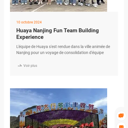
10 octobre 2024
Huaya Nanjing Fun Team Building
Experience
L'équipe de Huaya s'est rendue dans la ville animée de
Nanjing pour un voyage de consolidation d'équipe
inoubliable. Des défis passionnants aux activités de
groupe relaxantes, ce voyage a rapproché les

Voir plus
employés d'une manière amusante et dynamique. Le
magnifique environnement de Nanjing a constitué la
toile de fond idéale pour promouvoir le travail d'équipe
et célébrer l'unité de l'entreprise.

