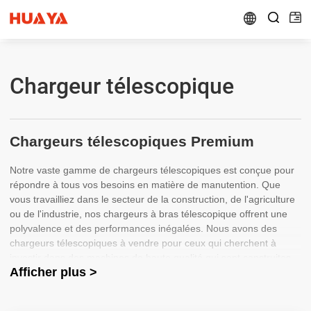


Chargeur télescopique
Chargeurs télescopiques Premium
Notre vaste gamme de chargeurs télescopiques est conçue pour
répondre à tous vos besoins en matière de manutention. Que
vous travailliez dans le secteur de la construction, de l'agriculture
ou de l'industrie, nos chargeurs à bras télescopique offrent une
polyvalence et des performances inégalées. Nous avons des
chargeurs télescopiques à vendre pour ceux qui cherchent à
investir dans des machines de haute qualité qui sont construites
Afficher plus >
pour durer. Notre sélection comprend des chargeurs
télescopiques et des chargeurs télescopiques sur pneus en
provenance de Chine, garantissant une fonctionnalité et une