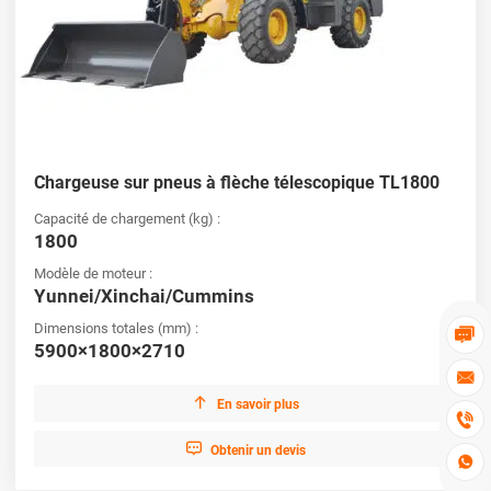
Chargeuse sur pneus à flèche télescopique TL1800
Capacité de chargement (kg) :
1800
Modèle de moteur :
Yunnei/Xinchai/Cummins
Dimensions totales (mm) :

5900×1800×2710


En savoir plus


Obtenir un devis
