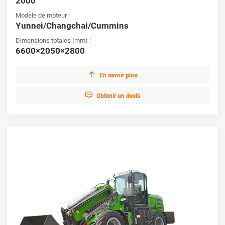
2000
Modèle de moteur :
Yunnei/Changchai/Cummins
Dimensions totales (mm) :
6600×2050×2800

En savoir plus

Obtenir un devis