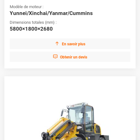
Modèle de moteur :
Yunnei/Xinchai/Yanmar/Cummins
Dimensions totales (mm) :
5800×1800×2680

En savoir plus

Obtenir un devis