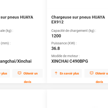
 sur pneus HUAYA
Chargeuse sur pneus HUAYA
EX912
le (kg) :
Capacité de chargement (kg) :
1200
 (mm) :
Puissance (KW) :
36.8
Modèle de moteur :
angchai/Xinchai
XINCHAI C490BPG



r plus
Obtenir un
En savoir plus
Obtenir 
devis
devis