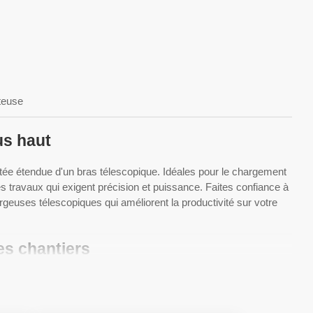
teuse
us haut
tée étendue d'un bras télescopique. Idéales pour le chargement
 travaux qui exigent précision et puissance. Faites confiance à
geuses télescopiques qui améliorent la productivité sur votre
es chantiers
uses sur pneus de qualité supérieure conçues pour s'attaquer
d'autres matériaux, nos chargeuses sur pneus offrent la puissance
cement. Explorez notre gamme de chargeuses sur pneus et trouvez