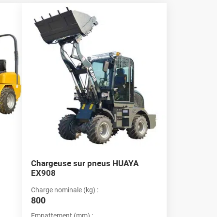
s tâches multiples
 un outil essentiel sur tout chantier de construction. Avec la
teuses offrent une flexibilité inégalée. En tant que fournisseur
teuses sont équipées pour gérer différentes tâches, ce qui
Chargeuse sur pneus HUAYA
EX908
Charge nominale (kg) :
800
Empattement (mm) :