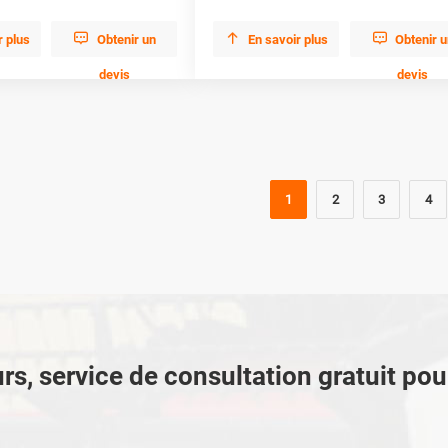



r plus
Obtenir un
En savoir plus
Obtenir 
devis
devis
1
2
3
4
rs, service de consultation gratuit po