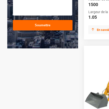
1500
Largeur de la
1.05
Soumettre

En savoi