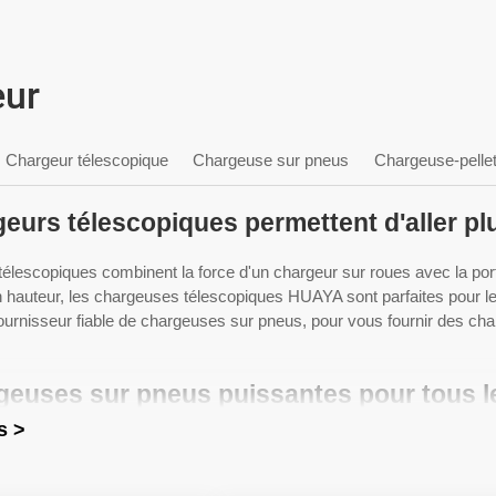
eur
Chargeur télescopique
Chargeuse sur pneus
Chargeuse-pelle
eurs télescopiques permettent d'aller pl
élescopiques combinent la force d'un chargeur sur roues avec la por
 hauteur, les chargeuses télescopiques HUAYA sont parfaites pour les
urnisseur fiable de chargeuses sur pneus, pour vous fournir des char
geuses sur pneus puissantes pour tous l
s >
rnisseur leader de chargeuses sur pneus, HUAYA propose des charge
lus difficiles. Qu'il s'agisse de déplacer de la terre, du gravier ou 
 dont vous avez besoin pour effectuer le travail rapidement et effica