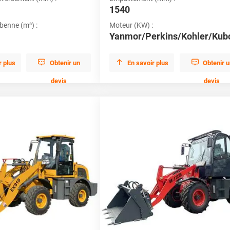
1540
 benne (m³) :
Moteur (KW) :
Yanmor/Perkins/Kohler/Kub



r plus
Obtenir un
En savoir plus
Obtenir 
devis
devis