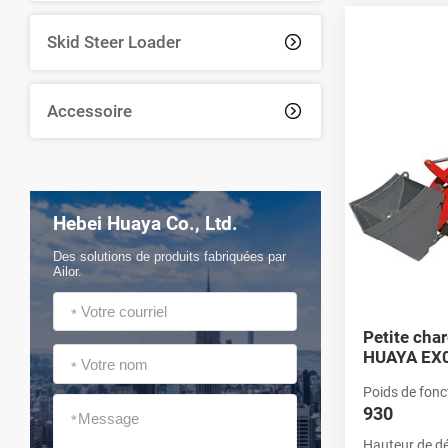
celle qui convie
Skid Steer Loader

Des char
Les chargeuses-
Accessoire

possibilité de p
de chargeuses s
vous permet d'
Hebei Huaya Co., Ltd.
Des solutions de produits fabriquées par
Ailor.
*
Petite cha
HUAYA EX
*
Poids de fonc
930
*
Hauteur de d