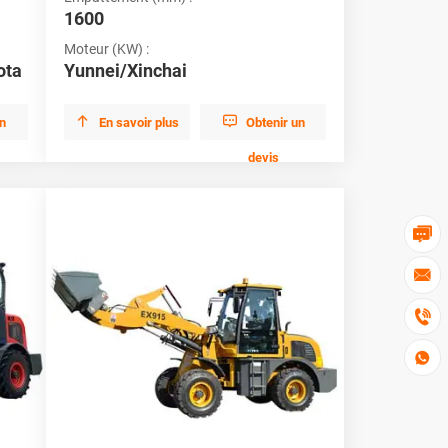
1600
Moteur (KW) :
ota
Yunnei/Xinchai


un
En savoir plus
Obtenir un
devis



