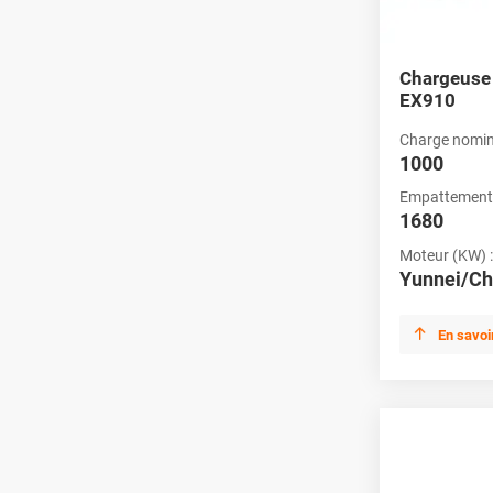
Chargeuse
EX910
Charge nomina
1000
Empattement
1680
Moteur (KW) :
Yunnei/Ch

En savoi