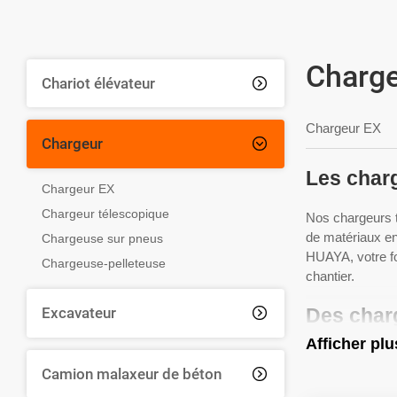
Charg
Chariot élévateur

Chargeur EX
Chargeur

Les charg
Chargeur EX
Chargeur télescopique
Nos chargeurs t
de matériaux en
Chargeuse sur pneus
HUAYA, votre fo
Chargeuse-pelleteuse
chantier.
Excavateur
Des char

Afficher plu
En tant que fou
Camion malaxeur de béton
aux tâches les p

et l'efficacité