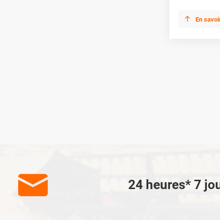

En savoi

24 heures* 7 jou