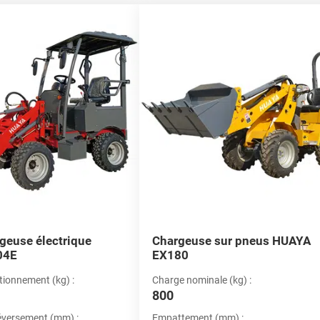
nt le mieux à votre projet.
geuses-pelleteuses polyvalentes pour de
pelleteuses HUAYA sont conçues pour être polyvalentes, ce qui en fait
asser de l'excavation au chargement et au levage, nos chargeuses-pelle
ur pneus de confiance, nous nous assurons que nos chargeuses-pelle
économiser du temps et des ressources.
rgeuse électrique
Chargeuse sur pneus HUAYA
04E
EX180
tionnement (kg) :
Charge nominale (kg) :
800
éversement (mm) :
Empattement (mm) :