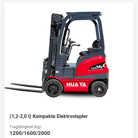
Vertrauenswürdiger Händler für
Elektrostapler
Als führender Händler für Elektrostapler bietet HUAYA nur Geräte
von höchster Qualität an. Unser Bestand umfasst Top-Marken und
neue Elektrostapler, die eine zuverlässige Leistung in
verschiedenen Branchen gewährleisten. Ganz gleich, ob Sie
Elektrostapler für die Fertigung, den Einzelhandel oder die
Lagerhaltung kaufen möchten, wir bieten Ihnen fachkundige
Beratung und Unterstützung, damit Sie das perfekte Gerät finden.
Lösung
.
Kaufen Sie Elektro-Gabelstapler für einen
effizienten Lagerbetrieb
Optimieren Sie Ihr
Lagerhaus
mit unseren spezialisierten
(1,2-2,0 t) Kompakte Elektrostapler
Lagerhaus-Elektrostaplern. Unsere Optionen für den Verkauf von
Elektrostaplern umfassen Modelle mit fortschrittlichen Funktionen
Tragfähigkeit (kg):
für verbesserte Manövrierbarkeit und Lasthandhabung. Wir bei
1200/1600/2000
HUAYA machen es Ihnen leicht, den richtigen Gabelstapler für Ihre