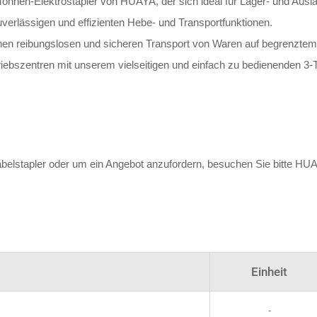
Tonnen-Elektrostapler von HUAYA, der sich ideal für Lager- und Ausl
verlässigen und effizienten Hebe- und Transportfunktionen.
nen reibungslosen und sicheren Transport von Waren auf begrenzte
triebszentren mit unserem vielseitigen und einfach zu bedienenden 3-
abelstapler oder um ein Angebot anzufordern, besuchen Sie bitte H
Einheit
-