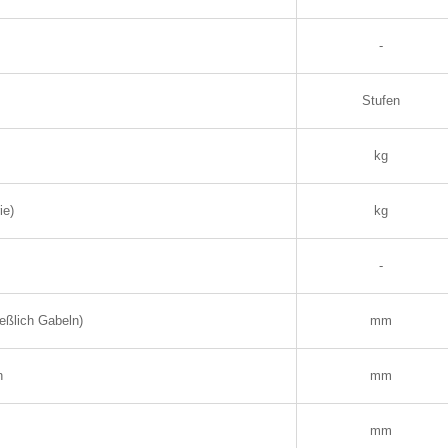
-
Stufen
kg
ie)
kg
-
ßlich Gabeln)
mm
n
mm
mm