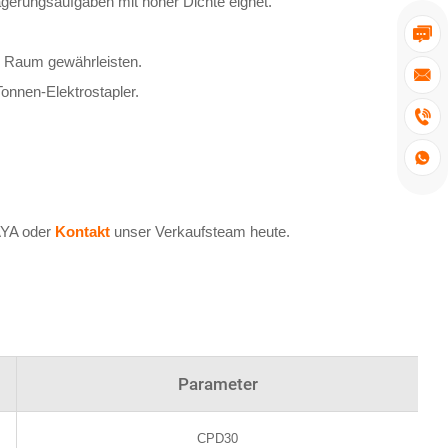
agerungsaufgaben mit hoher Dichte eignet.

m Raum gewährleisten.

Tonnen-Elektrostapler.


UAYA oder
Kontakt
unser Verkaufsteam heute.
Parameter
CPD30