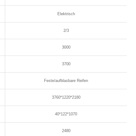
Elektrisch
2/3
3000
3700
Feste/aufblasbare Reifen
3760*1220*2180
40*122*1070
2480