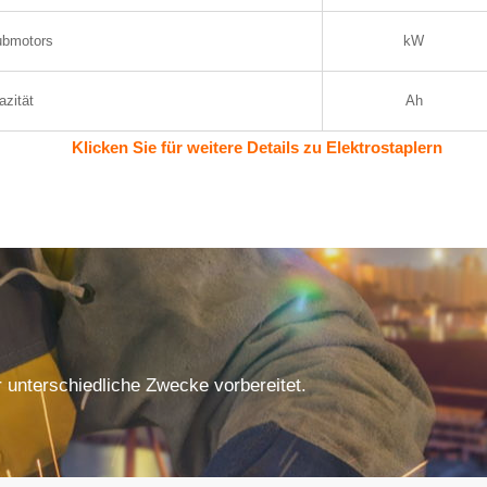
ubmotors
kW
azität
Ah
Klicken Sie für weitere Details zu Elektrostaplern
r unterschiedliche Zwecke vorbereitet.