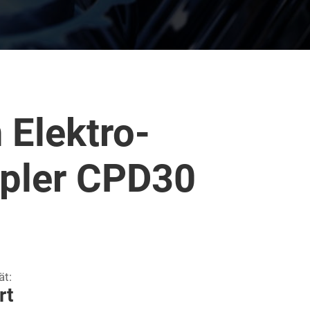
 Elektro-
apler CPD30
ät:
rt