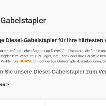
-Gabelstapler
e Diesel-Gabelstapler für Ihre härtesten
nser umfangreiches Angebot an Diesel-Gabelstaplern, die für die an
stapler zum Verkauf für Ihr Lager, Ihre Fabrik oder Ihre Baustelle be
. Wählen Sie
HUAYA
für hochwertige Gabelstapler-Dieseloptionen, die
n Sie unsere Diesel-Gabelstapler zum Ve
n wir eine Vielzahl von Diesel-Gabelstaplern zum Verkauf an, die s
gen >
nd so gebaut, dass sie den Strapazen des täglichen Einsatzes standh
e unsere Sammlung von Diesel-Gabelstaplern zum Verkauf und find
Anforderungen zu erfüllen.