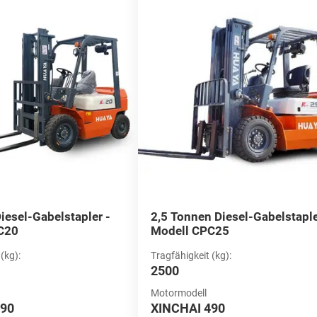
belstapler in Top-Qualität jetzt verfügbar
en zuverlässigen Diesel-Gabelstapler zum Verkauf? HUAYAs Auswahl 
anglebigkeit. Unsere Diesel-Gabelstapler sind so konstruiert, dass sie
sere Diesel-Gabelstapler zum Verkauf und entdecken Sie die ideale D
iesel-Gabelstapler -
2,5 Tonnen Diesel-Gabelstaple
C20
Modell CPC25
(kg):
Tragfähigkeit (kg):
2500
Motormodell
490
XINCHAI 490