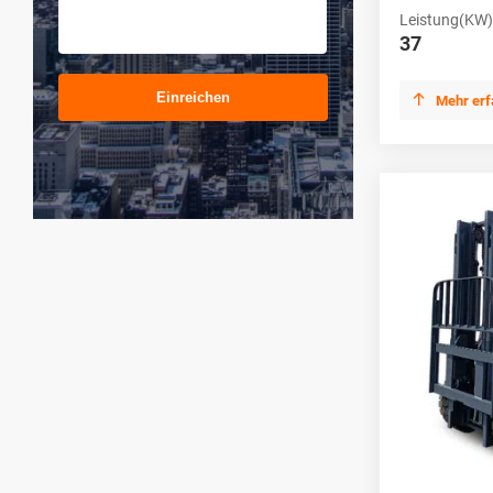
Leistung(KW)
37
Einreichen

Mehr erf