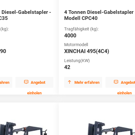
 Diesel-Gabelstapler -
4 Tonnen Diesel-Gabelstapler 
C35
Modell CPC40
(kg):
Tragfähigkeit (kg):
4000
Motormodell
490
XINCHAI 495(4C4)
Leistung(KW)
42



ahren
Angebot
Mehr erfahren
Angebo
einholen
einholen