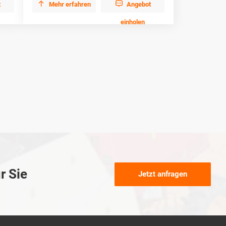


t
Mehr erfahren
Angebot
einholen
r Sie
Jetzt anfragen