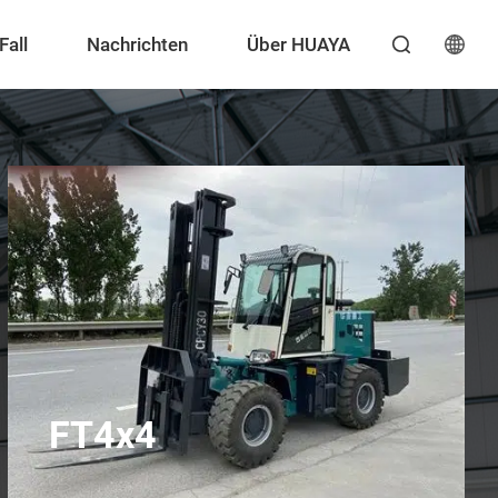
Fall
Nachrichten
Über HUAYA

FT4x4