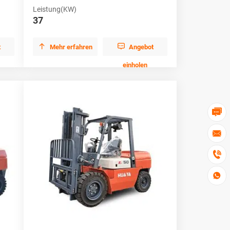
Leistung(KW)
37


t
Mehr erfahren
Angebot
einholen



