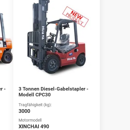
an Diesel-Gabelstaplern bietet das Beste an Leistung,
 eine hervorragende Hubkapazität und Kraftstoffeffizienz bieten.
iesel-Gabelstapler-Option für Ihre betrieblichen Anforderungen.
r -
3 Tonnen Diesel-Gabelstapler -
Modell CPC30
Tragfähigkeit (kg):
3000
Motormodell
XINCHAI 490