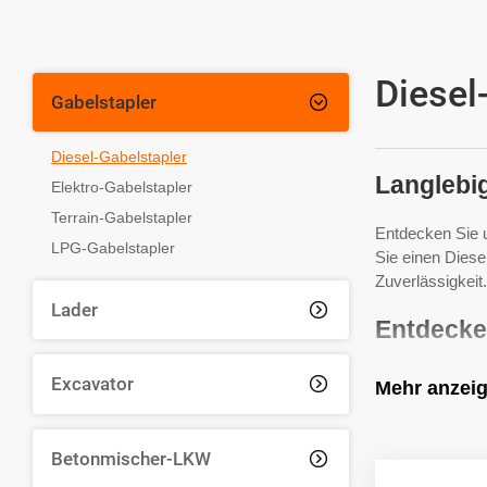
Diesel
Gabelstapler

Diesel-Gabelstapler
Langlebig
Elektro-Gabelstapler
Terrain-Gabelstapler
Entdecken Sie u
LPG-Gabelstapler
Sie einen Diesel
Zuverlässigkeit
Lader

Entdecke
Bei HUAYA biete
Excavator

Mehr anzei
Gabelstapler si
Durchsuchen Si
geschäftlichen 
Betonmischer-LKW
