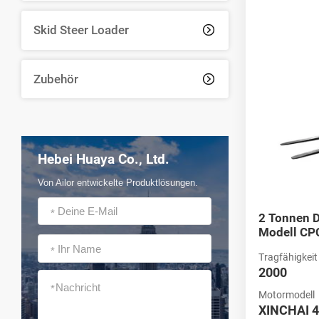
Diesel-Ga
Skid Steer Loader

Suchen Sie ein
Effizienz und L
Erkunden Sie un
Zubehör

Hebei Huaya Co., Ltd.
Von Ailor entwickelte Produktlösungen.
*
2 Tonnen D
Modell CP
*
Tragfähigkeit 
2000
*
Motormodell
XINCHAI 