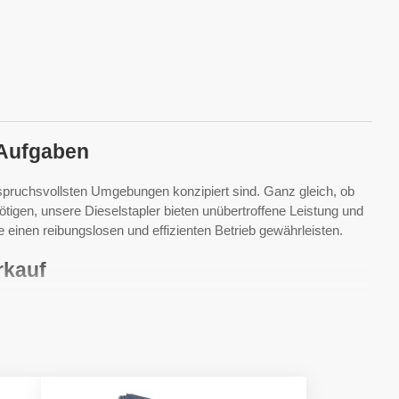
 Aufgaben
spruchsvollsten Umgebungen konzipiert sind. Ganz gleich, ob
nötigen, unsere Dieselstapler bieten unübertroffene Leistung und
 einen reibungslosen und effizienten Betrieb gewährleisten.
rkauf
ich perfekt für Schwerlastanwendungen eignen. Unsere Diesel-
alten und außergewöhnliche Leistung und Haltbarkeit bieten.
en Sie den perfekten
Gabelstapler-Diesel-Lösung
um Ihre