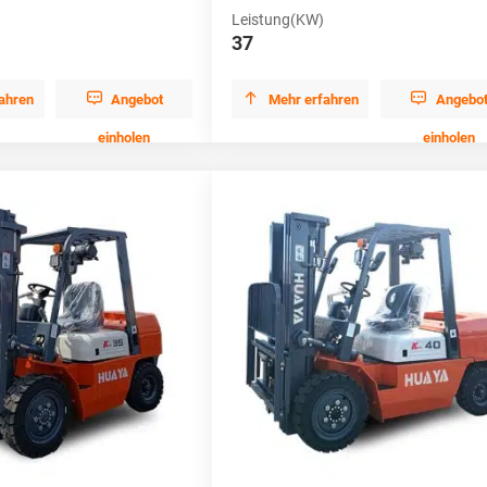
Leistung(KW)
37



ahren
Angebot
Mehr erfahren
Angebo
einholen
einholen