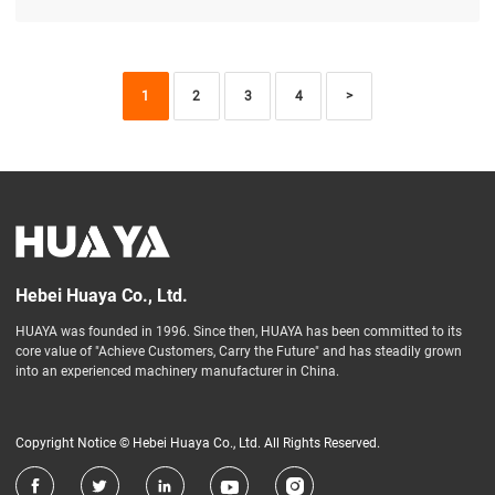
starke Leistung, die zu unserer Arbeitsumgebung
passt. Darüber hinaus reduziert sein
umweltfreundliches Design die Emissionen
1
2
3
4
>
erheblich, so dass wir mit seiner
Umweltfreundlichkeit sehr zufrieden sind. Auch
der Service des HUAYA-Teams ist hervorragend ...
Hebei Huaya Co., Ltd.
HUAYA was founded in 1996. Since then, HUAYA has been committed to its
core value of "Achieve Customers, Carry the Future" and has steadily grown
into an experienced machinery manufacturer in China.
Copyright Notice © Hebei Huaya Co., Ltd. All Rights Reserved.




