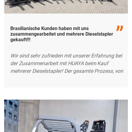
Brasilianische Kunden haben mit uns
zusammengearbeitet und mehrere Dieselstapler
gekauft!!!
Wir sind sehr zufrieden mit unserer Erfahrung bei
der Zusammenarbeit mit HUAYA beim Kauf
mehrerer Dieselstapler! Der gesamte Prozess, von
der Beratung bis zur Lieferung, war nahtlos und
hat unsere Erwartungen übertroffen. Die Stapler
sind robust, effizient und perfekt für unsere
Bedürfnisse geeignet. Das Team von HUAYA hat
uns während des gesamten Prozesses
hervorragend unterstützt und sichergestellt, dass
wir die richtige Ausrüstung für unseren Betrieb in