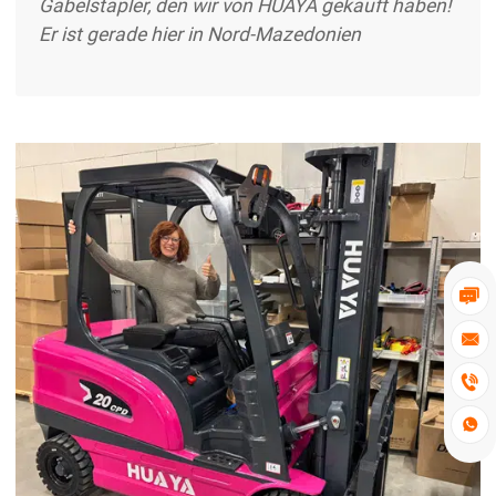
Gabelstapler, den wir von HUAYA gekauft haben!
Er ist gerade hier in Nord-Mazedonien
angekommen und wir könnten nicht zufriedener
mit dem gesamten Prozess sein. Von der
Bestellung bis zur pünktlichen Lieferung wurde
alles professionell und reibungslos abgewickelt.
Der Elektro-Gabelstapler ist genau wie
beschrieben - leistungsstark, effizient und
zuverlässig. Er macht bereits einen Auszug ...



