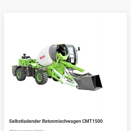
Vielseitige selbstladende Betonmischer
für jede Aufgabe
HUAYAs selbstladende Betonmischfahrzeuge
sind auf
Vielseitigkeit ausgelegt und eignen sich für verschiedene
Mischanforderungen. Ganz gleich, ob Sie an kleinen Bauvorhaben
oder großen Infrastrukturprojekten arbeiten, diese Mischer liefern
hochwertige Ergebnisse und senken gleichzeitig die Arbeits- und
Betriebskosten.
Fortschrittliche Merkmale von
selbstladenden Betonmischfahrzeugen
Die selbstladenden Betonmischwagen von HUAYA sind mit
modernster Technologie ausgestattet und auf einfache Bedienung
und minimale Wartung ausgelegt. Mit einer benutzerfreundlichen
Schnittstelle und einer langlebigen Konstruktion bieten diese
Selbstladender Betonmischwagen CMT1500
Fahrzeuge eine langfristige, kosteneffektive Lösung für Ihren
Betonmischbedarf.