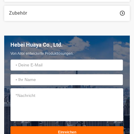
Zubehör

Hebei Huaya Co., Ltd.
Von Ailor entwickelte Produktlösungen.
*
*
*
Einreichen