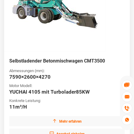
Selbstladender Betonmischwagen CMT3500
Abmessungen (mm):
7590×2600×4270

Motor Modell:
YUCHAI 4105 mit Turbolader85KW

Konkrete Leistung:
11m³/H



Mehr erfahren
