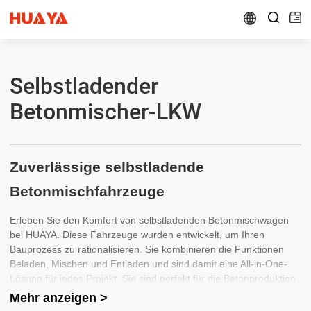


Selbstladender
Betonmischer-LKW
Zuverlässige selbstladende
Betonmischfahrzeuge
Erleben Sie den Komfort von selbstladenden Betonmischwagen
bei HUAYA. Diese Fahrzeuge wurden entwickelt, um Ihren
Bauprozess zu rationalisieren. Sie kombinieren die Funktionen
Beladen, Mischen und Entladen und sind damit eine All-in-One-
Lösung für jedes Projekt. Sie sind perfekt für die Betonproduktion
vor Ort und bieten Effizienz und Leistung, auf die Sie sich
Mehr anzeigen >
verlassen können.