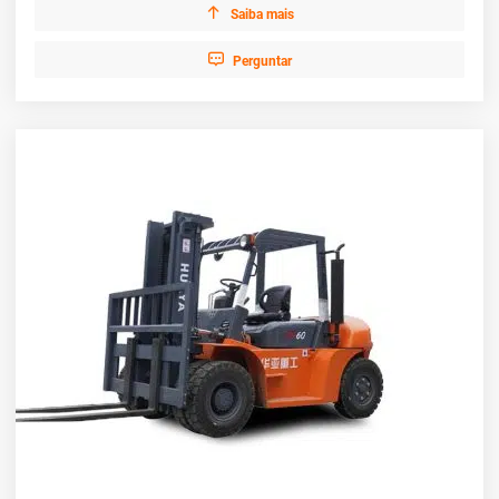

Saiba mais

Perguntar