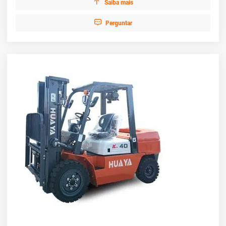

Saiba mais

Perguntar