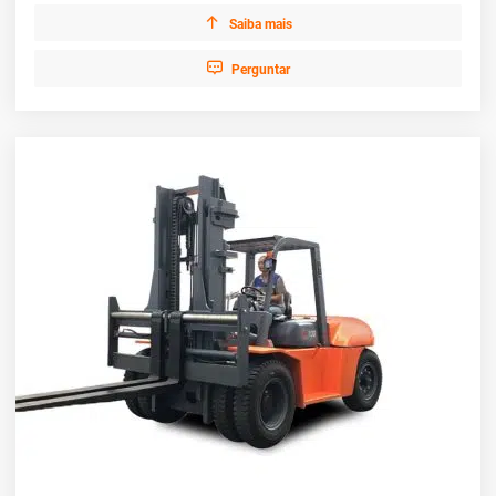

Saiba mais

Perguntar