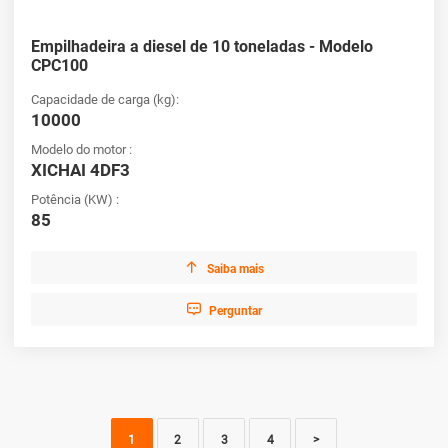
Empilhadeira a diesel de 10 toneladas - Modelo
CPC100
Capacidade de carga (kg):
10000
Modelo do motor :
XICHAI 4DF3
Potência (KW) :
85

Saiba mais

Perguntar
1
2
3
4
>