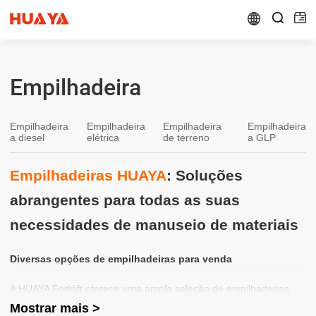


Empilhadeira
Empilhadeira
Empilhadeira
Empilhadeira
Empilhadeira
a diesel
elétrica
de terreno
a GLP
Empilhadeiras HUAYA
: Soluções
abrangentes para todas as suas
necessidades de manuseio de materiais
Diversas opções de empilhadeiras para venda
A HUAYA Forklift oferece uma ampla seleção de empilhadeiras
para venda, adaptadas para atender às diversas necessidades de
Mostrar mais >