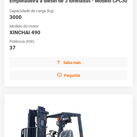
Empilhadeira a diesel de 3 toneladas - Modelo CPC30
Capacidade de carga (kg):
3000
Modelo do motor
XINCHAI 490
Potência (KW)
37

Saiba mais

Perguntar