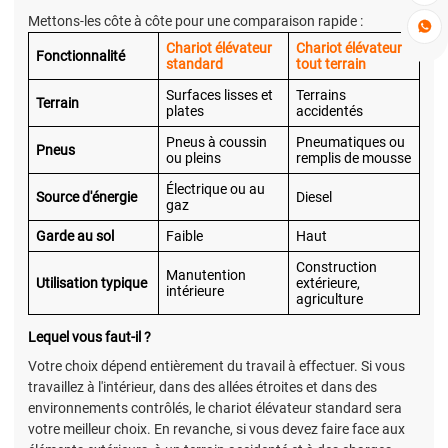
Mettons-les côte à côte pour une comparaison rapide :

Chariot élévateur
Chariot élévateur
Fonctionnalité
standard
tout terrain
Surfaces lisses et
Terrains
Terrain
plates
accidentés
Pneus à coussin
Pneumatiques ou
Pneus
ou pleins
remplis de mousse
Électrique ou au
Source d'énergie
Diesel
gaz
Garde au sol
Faible
Haut
Construction
Manutention
Utilisation typique
extérieure,
intérieure
agriculture
Lequel vous faut-il ?
Votre choix dépend entièrement du travail à effectuer. Si vous
travaillez à l'intérieur, dans des allées étroites et dans des
environnements contrôlés, le chariot élévateur standard sera
votre meilleur choix. En revanche, si vous devez faire face aux