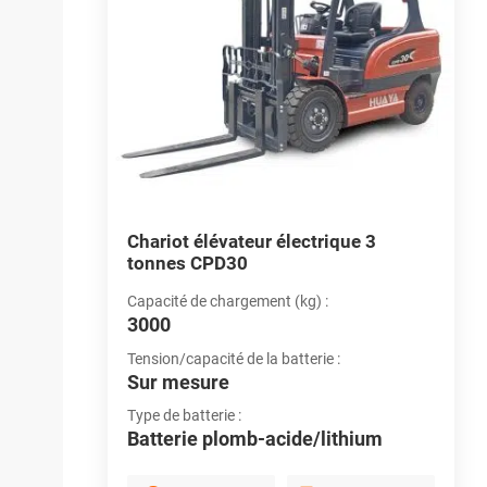
ue de 2
Chariot élévateur électrique 3
C
tonnes CPD30
t
Capacité de chargement (kg) :
C
3000
4
Tension/capacité de la batterie :
T
Sur mesure
S
Type de batterie :
Ty
hium
Batterie plomb-acide/lithium
B