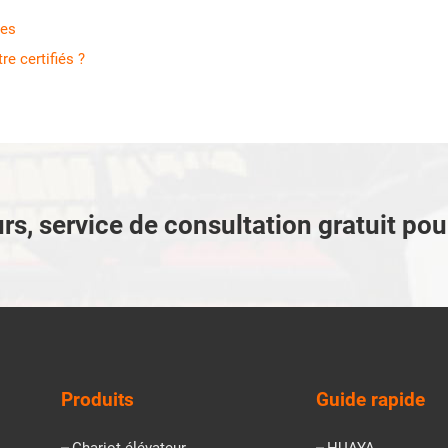
nes
re certifiés ?
rs, service de consultation gratuit po
Produits
Guide rapide
Chariot élévateur
HUAYA