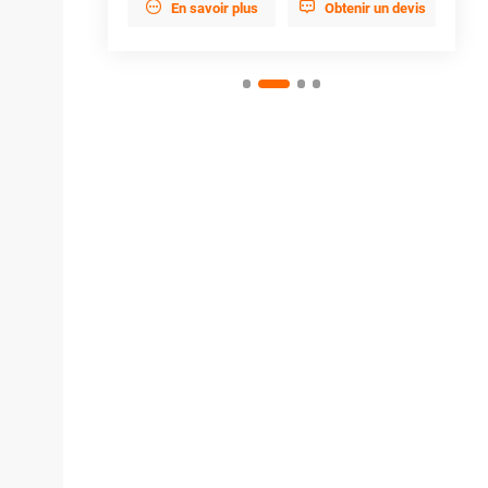


enir un devis
En savoir plus
Obtenir un devis