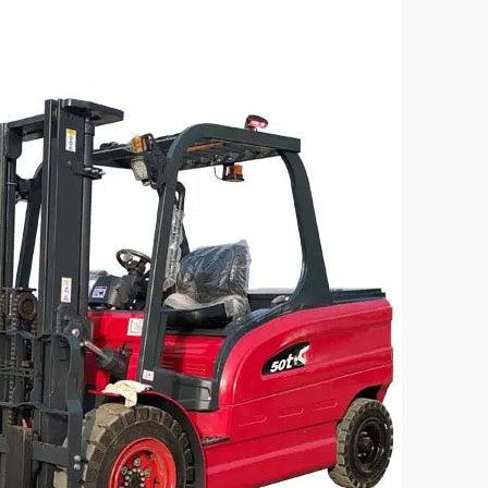
lévateur électrique de 5
Chariot élévateur électriq
CPD50
tonnes CPD20
 chargement (kg) :
Capacité de chargement (kg) :
2000
cité de la batterie :
Tension/capacité de la batterie :
ure
Sur mesure
erie :
Type de batterie :
 plomb-acide/lithium
Batterie plomb-acide/lit