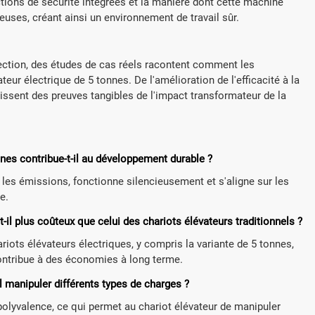
ctions de sécurité intégrées et la manière dont cette machine
euses, créant ainsi un environnement de travail sûr.
section, des études de cas réels racontent comment les
eur électrique de 5 tonnes. De l'amélioration de l'efficacité à la
issent des preuves tangibles de l'impact transformateur de la
nes contribue-t-il au développement durable ?
t les émissions, fonctionne silencieusement et s'aligne sur les
e.
t-il plus coûteux que celui des chariots élévateurs traditionnels ?
ariots élévateurs électriques, y compris la variante de 5 tonnes,
ontribue à des économies à long terme.
il manipuler différents types de charges ?
polyvalence, ce qui permet au chariot élévateur de manipuler