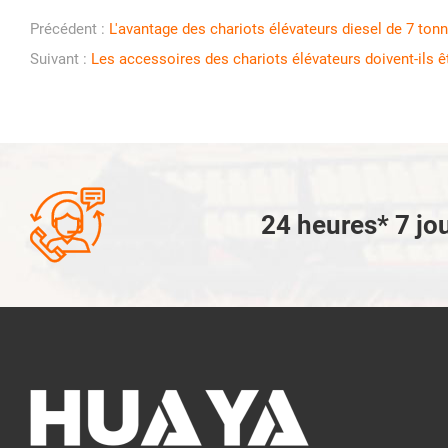
Précédent :
L'avantage des chariots élévateurs diesel de 7 ton
Suivant :
Les accessoires des chariots élévateurs doivent-ils êt

24 heures* 7 jou