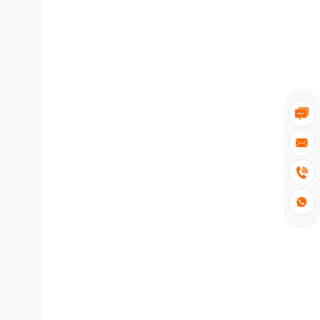



