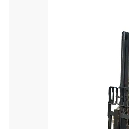
Chariot é
tonnes 
Capacité de
5000
Tension/capa
Sur mes
Type de batt
Batterie