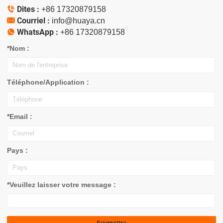
Dites :

+86 17320879158
Courriel :

info@huaya.cn
WhatsApp :

+86 17320879158
*Nom :
Téléphone/Application :
*Email :
Pays :
*Veuillez laisser votre message :