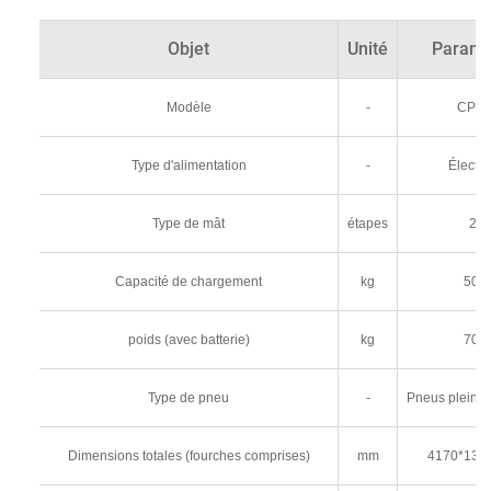
Objet
Unité
Paramè
Modèle
-
CPD
Type d'alimentation
-
Électri
Type de mât
étapes
2/3
Capacité de chargement
kg
500
poids (avec batterie)
kg
700
Type de pneu
-
Pneus pleins/
Dimensions totales (fourches comprises)
mm
4170*136