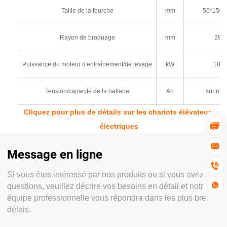
Taille de la fourche
mm
50*150*
Rayon de braquage
mm
280
Puissance du moteur d'entraînement/de levage
kW
18/2
Tension/capacité de la batterie
Ah
sur me
Cliquez pour plus de détails sur les chariots élévateurs
électriques


Message en ligne

Si vous êtes intéressé par nos produits ou si vous avez des

questions, veuillez décrire vos besoins en détail et notre
équipe professionnelle vous répondra dans les plus brefs
délais.