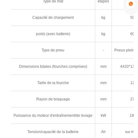
Type de mât
étapes
2/3

Capacité de chargement
kg
500
poids (avec batterie)
kg
600
Type de pneu
-
Pneus pleins/
Dimensions totales (fourches comprises)
mm
4420*136
Taille de la fourche
mm
122
Rayon de braquage
mm
275
Puissance du moteur d'entraînement/de levage
kW
18/2
Tension/capacité de la batterie
Ah
sur me