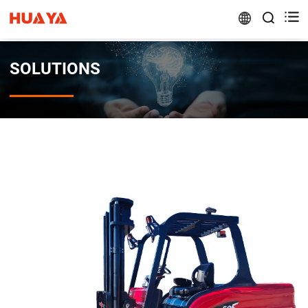


SOLUTIONS