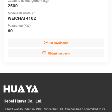
Capacité de chargement (kg) :
2500
Modèle de moteur :
WEICHAI 4102
Puissance (KW) :
60

En savoir plus

Obtenir un devis
Hebei Huaya Co., Ltd.
HUAYA was founded in 1996. Since then, HUAYA has been committed to its