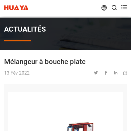


ACTUALITÉS
Mélangeur à bouche plate
13 Fév 2022



