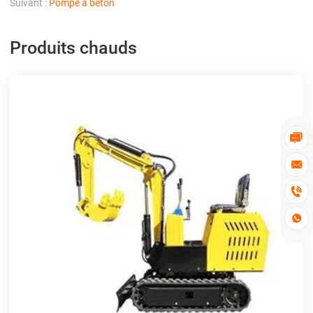
Suivant :
Pompe à béton
Produits chauds



