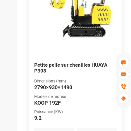

HUAYA
Petite pelle sur chenilles HUAYA
P
P308
H

Dimensions (mm)
D

2790×930×1490
2
Modèle de moteur
M

KOOP 192F
L
Puissance (KW)
P
9.2
1