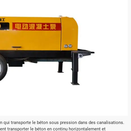
raulique sur chenilles
Mini-pelle sur chenilles 
325
H330
 (mm)
Dimensions (mm)
00×1600
4082×1000×2128
moteur
Modèle de moteur
2V80
Kubota D902 EPA
(KW)
Puissance (KW)
11.8
 qui transporte le béton sous pression dans des canalisations.
ent transporter le béton en continu horizontalement et