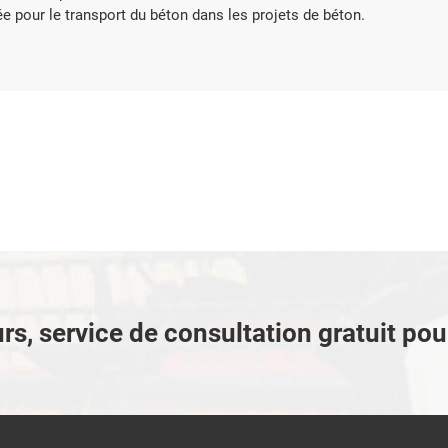



voir plus
Obtenir un devis
En savoir plus
Obt
sée pour le transport du béton dans les projets de béton.
rs, service de consultation gratuit po