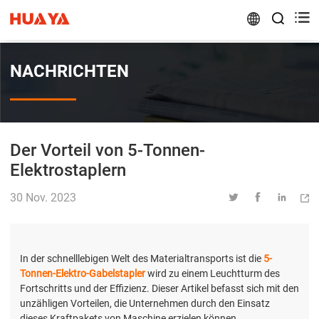


NACHRICHTEN
Der Vorteil von 5-Tonnen-
Elektrostaplern
30 Nov. 2023




In der schnelllebigen Welt des Materialtransports ist die
5-
Tonnen-Elektro-Gabelstapler
wird zu einem Leuchtturm des
Fortschritts und der Effizienz. Dieser Artikel befasst sich mit den
unzähligen Vorteilen, die Unternehmen durch den Einsatz
dieses Kraftpakets von Maschine erzielen können.