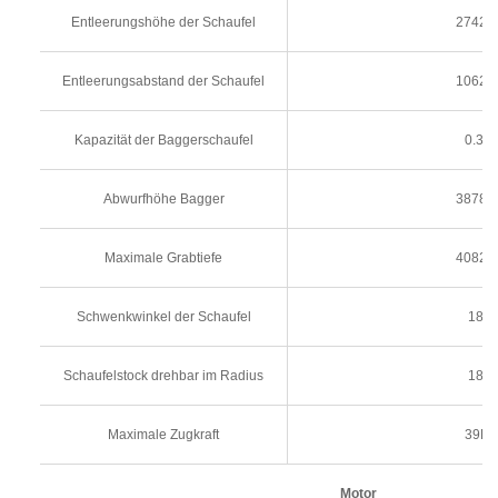
Entleerungshöhe der Schaufel
2742
Entleerungsabstand der Schaufel
1062
Kapazität der Baggerschaufel
0.3m
Abwurfhöhe Bagger
3878
Maximale Grabtiefe
4082
Schwenkwinkel der Schaufel
180°
Schaufelstock drehbar im Radius
180°
Maximale Zugkraft
39K
Motor