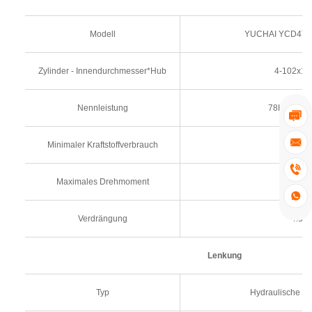
Modell
YUCHAI YCD4T22
Zylinder - Innendurchmesser*Hub
4-102x1
Nennleistung
78KW 2200


Minimaler Kraftstoffverbrauch
239g/k

Maximales Drehmoment
600N

Verdrängung
4.33
Lenkung
Typ
Hydraulische K