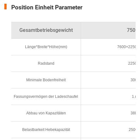
Position Einheit Parameter
Gesamtbetriebsgewicht
7500
Länge*Breite*Höhe(mm)
7600×2250
Radstand
2250
Minimale Bodenfreiheit
300
Fassungsvermögen der Ladeschaufel
1.m³
Abbau von Kapazitäten
38K
Belastbarkeit Hebekapazität
2500