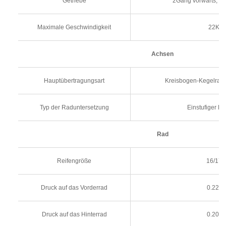
Getriebe
2Gang vorwärts, 2
Maximale Geschwindigkeit
22Km/
Achsen
Hauptübertragungsart
Kreisbogen-Kegelradge
Typ der Raduntersetzung
Einstufiger Pl
Rad
Reifengröße
16/17-
Druck auf das Vorderrad
0.22M
Druck auf das Hinterrad
0.20M