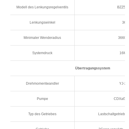
Modell des Lenkungsregelventils
BZZ5-2
Lenkungswinkel
36°
Minimaler Wenderadius
3660
Systemdruck
16Mp
Übertragungssystem
Drehmomentwandler
YJ-28
Pumpe
CDXaf302
Typ des Getriebes
Lastschaltgetriebe m