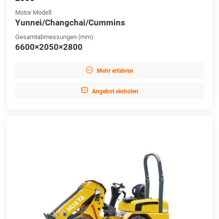
Motor Modell:
Yunnei/Changchai/Cummins
Gesamtabmessungen (mm):
6600×2050×2800

Mehr erfahren

Angebot einholen