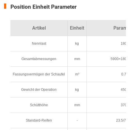
Position Einheit Parameter
Artikel
Einheit
Parame
Nennlast
kg
1800
Gesamtabmessungen
mm
5900×1800
Fassungsvermögen der Schaufel
m³
0.75
Gewicht der Operation
kg
4500
Schütthöhe
mm
3700
Standard-Reifen
-
23.5/70-