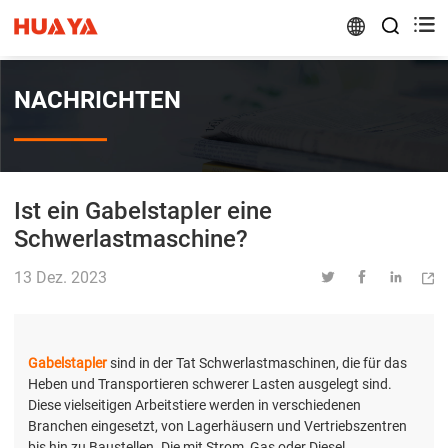


NACHRICHTEN
Ist ein Gabelstapler eine
Schwerlastmaschine?
13 Dez. 2023




Gabelstapler
sind in der Tat Schwerlastmaschinen, die für das
Heben und Transportieren schwerer Lasten ausgelegt sind.
Diese vielseitigen Arbeitstiere werden in verschiedenen
Branchen eingesetzt, von Lagerhäusern und Vertriebszentren
bis hin zu Baustellen. Die mit Strom, Gas oder Diesel