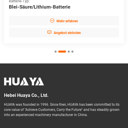
Batterie-Typ:
Blei-Säure/Lithium-Batterie

Mehr erfahren

Angebot einholen
Hebei Huaya Co., Ltd.
HUAYA was founded in 1996. Since then, HUAYA has been committed to its
core value of "Achieve Customers, Carry the Future" and has steadily grown
into an experienced machinery manufacturer in China.