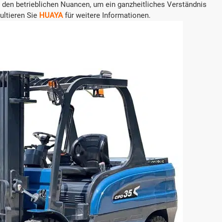
den betrieblichen Nuancen, um ein ganzheitliches Verständnis
ultieren Sie
HUAYA
für weitere Informationen.
en Elektro-Gabelstapler
3 Tonnen Elektro-Gabelst
CPD30
t (kg):
Tragfähigkeit (kg):
3000
annung/Kapazität:
Batteriespannung/Kapazität:
definiert
Benutzerdefiniert
p:
Batterie-Typ:
re/Lithium-Batterie
Blei-Säure/Lithium-Batt