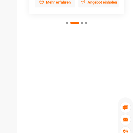


ebot einholen
Mehr erfahren
Angebot einholen


