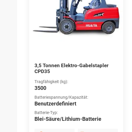
apler
3,5 Tonnen Elektro-Gabelstapler
4
CPD35
C
Tragfähigkeit (kg):
T
3500
4
Batteriespannung/Kapazität:
B
Benutzerdefiniert
B
Batterie-Typ:
B
erie
Blei-Säure/Lithium-Batterie
B