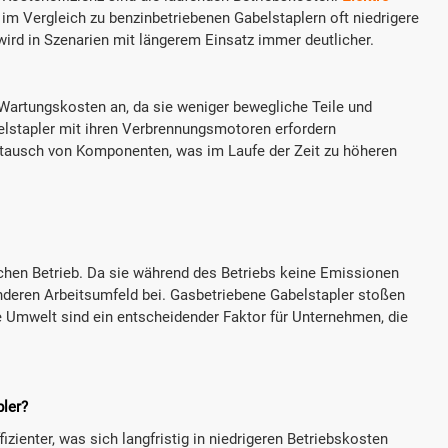
im Vergleich zu benzinbetriebenen Gabelstaplern oft niedrigere
wird in Szenarien mit längerem Einsatz immer deutlicher.
 Wartungskosten an, da sie weniger bewegliche Teile und
lstapler mit ihren Verbrennungsmotoren erfordern
tausch von Komponenten, was im Laufe der Zeit zu höheren
ichen Betrieb. Da sie während des Betriebs keine Emissionen
nderen Arbeitsumfeld bei. Gasbetriebene Gabelstapler stoßen
e Umwelt sind ein entscheidender Faktor für Unternehmen, die
pler?
izienter, was sich langfristig in niedrigeren Betriebskosten