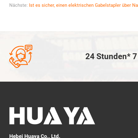
Nächste:
Ist es sicher, einen elektrischen Gabelstapler über N

24 Stunden* 7 
Hebei Huaya Co., Ltd.