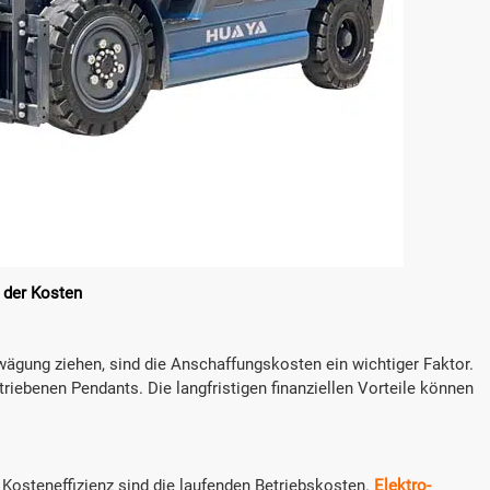



erfahren
Angebot einholen
Mehr erfahren
Ang
g der Kosten
wägung ziehen, sind die Anschaffungskosten ein wichtiger Faktor.
etriebenen Pendants. Die langfristigen finanziellen Vorteile können
 Kosteneffizienz sind die laufenden Betriebskosten.
Elektro-