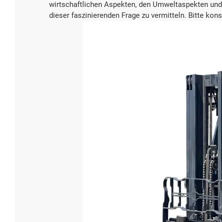
wirtschaftlichen Aspekten, den Umweltaspekten und 
dieser faszinierenden Frage zu vermitteln. Bitte kons
4,5 Tonn
CPD45
Tragfähigkei
4500
Batteriesp
Benutzer
Batterie-Ty
Blei-Säu