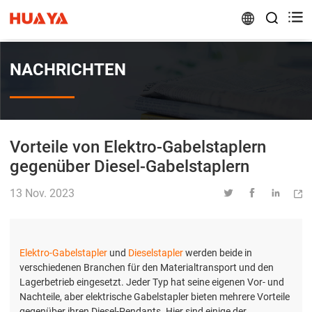


NACHRICHTEN
Vorteile von Elektro-Gabelstaplern
gegenüber Diesel-Gabelstaplern
13 Nov. 2023




Elektro-Gabelstapler
und
Dieselstapler
werden beide in
verschiedenen Branchen für den Materialtransport und den
Lagerbetrieb eingesetzt. Jeder Typ hat seine eigenen Vor- und
Nachteile, aber elektrische Gabelstapler bieten mehrere Vorteile
gegenüber ihren Diesel-Pendants. Hier sind einige der