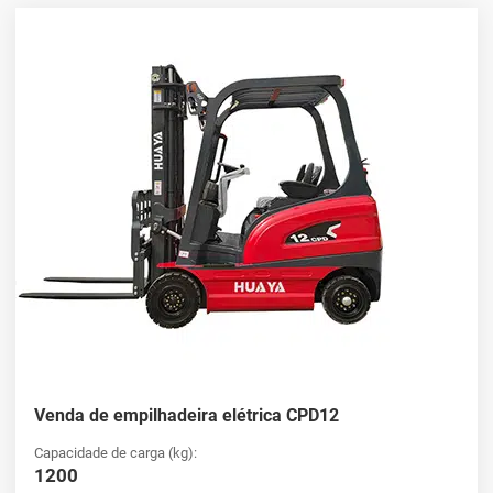
dos setores de varejo e atacado.
Simplificação das operações
Empilhadeiras elétricas
desempenham um papel fundamental
na cadeia logística das empresas de varejo e atacado. Desde o
descarregamento de caminhões até a organização do estoque
em depósitos e centros de distribuição, eles garantem que as
mercadorias sejam transportadas com rapidez e segurança. Esse
movimento simplificado é essencial para manter o fluxo de
produtos dos fabricantes para os consumidores, minimizando
atrasos e reduzindo os custos operacionais.
Aprimoramento da segurança no local de
trabalho
A segurança é fundamental em ambientes de varejo e atacado,
Venda de empilhadeira elétrica CPD12
onde um acidente pode ter graves repercussões. Empilhadeiras
Capacidade de carga (kg):
elétricas, como as da
HUAYA
As máquinas de corte e vinco são
1200
projetadas com recursos avançados de segurança. Esses