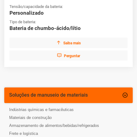
governamentais disponíveis para a adoção de equipamentos
Tensão/capacidade da bateria:
ecologicamente corretos.
Personalizado
Tipo de bateria:
Bateria de chumbo-ácido/lítio

Saiba mais

Perguntar
Soluções de manuseio de materiais

Indústrias químicas e farmacêuticas
Materiais de construção
Armazenamento de alimentos/bebidas/refrigerados
Frete e logística