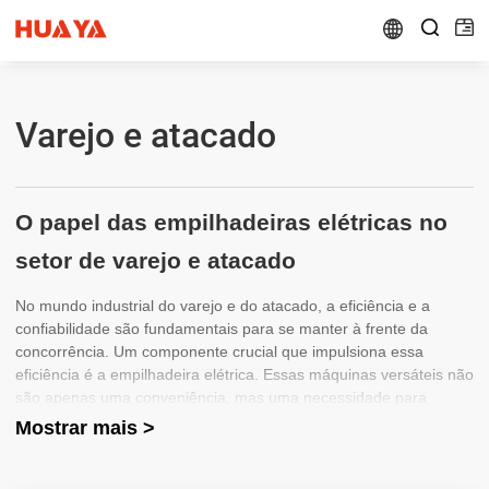


Varejo e atacado
O papel das empilhadeiras elétricas no
setor de varejo e atacado
No mundo industrial do varejo e do atacado, a eficiência e a
confiabilidade são fundamentais para se manter à frente da
concorrência. Um componente crucial que impulsiona essa
eficiência é a empilhadeira elétrica. Essas máquinas versáteis não
são apenas uma conveniência, mas uma necessidade para
gerenciar o estoque, simplificar as operações e reduzir o impacto
Mostrar mais >
ambiental.
Empilhadeira HUAYA
está na vanguarda dessa
transformação, fornecendo empilhadeiras elétricas de última
geração adaptadas para atender às necessidades específicas