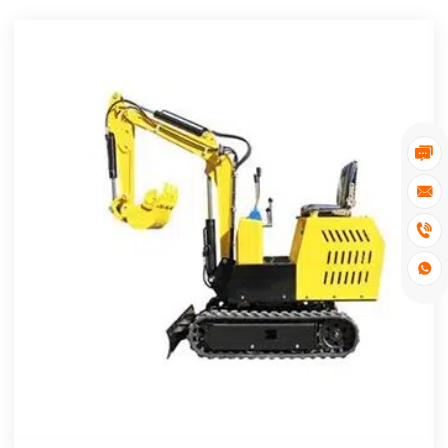



