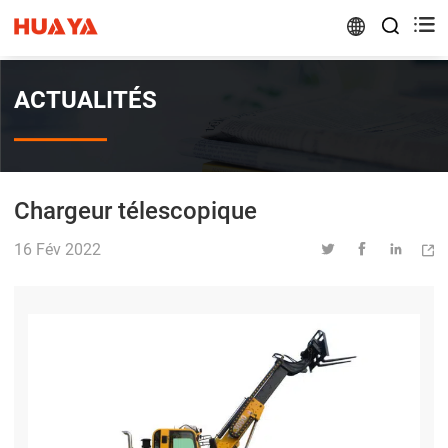


ACTUALITÉS
Chargeur télescopique
16 Fév 2022



