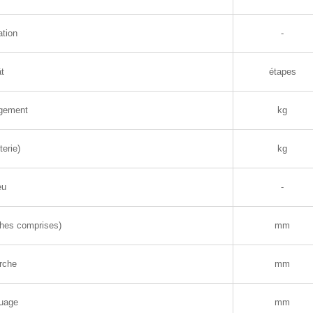
ation
-
t
étapes
rgement
kg
terie)
kg
eu
-
ches comprises)
mm
urche
mm
uage
mm