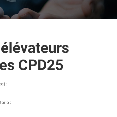
 élévateurs
ues CPD25
g) :
erie :