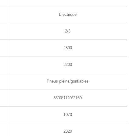
Électrique
2/3
2500
3200
Pneus pleins/gonflables
3600*1120*2160
1070
2320