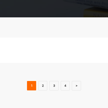
1
2
3
4
>