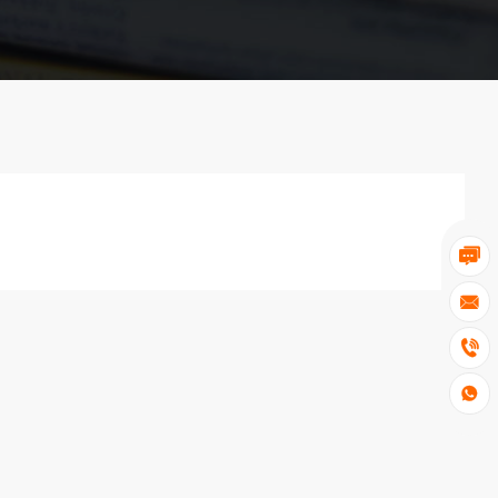



