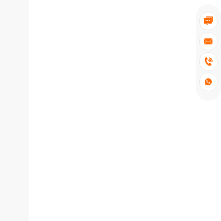



