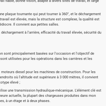
ail fiable, bonne vision, adapté à divers sites de travail, et large
r une plaque tournante qui peut tourner à 360°, et le déchargement
 travail est élevée, mais la structure est complexe, la qualité est
médiocre. Il convient aux petites salles.
déchargement à l'arrière, efficacité du travail élevée, sécurité du
on sont principalement basées sur l'occasion et l'objectif de
 sont utilisées pour les opérations dans les carrières et les
s moteurs diesel pour les machines de construction. Pour les
ndroits où l'altitude est supérieure à 3 000 mètres, il convient
otype élevé ;
tilise une transmission hydraulique-mécanique. L'élément clé est
'heure actuelle, la plupart des chargeuses produites dans mon
nes, à un étage et à deux phases.