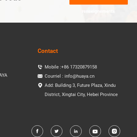
renseignements
Contact
Mobile :
+86 17320879158

AYA
Courriel :
info@huaya.cn

Add: Building 3, Future Plaza, Xindu

District, Xingtai City, Hebei Province




