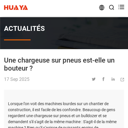


ACTUALITÉS
Une chargeuse sur pneus est-elle un
bouteur ?
17 Sep 2025




Lorsque l'on voit des machines lourdes sur un chantier de
construction, il est facile de les confondre. Beaucoup de gens
regardent une chargeuse sur pneus et un bulldozer et se
demandent s'il s'agit de la même machine : S'agit-il de la même
machine ? Bien qu'il s'agisse de puissants engins de