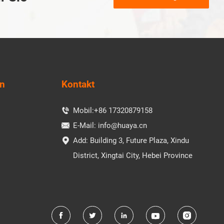
en
Kontakt
Mobil:
+86 17320879158

E-Mail:
info@huaya.cn

Add: Building 3, Future Plaza, Xindu

District, Xingtai City, Hebei Province




