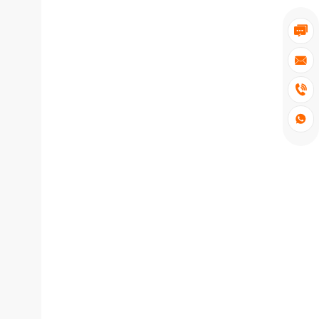



