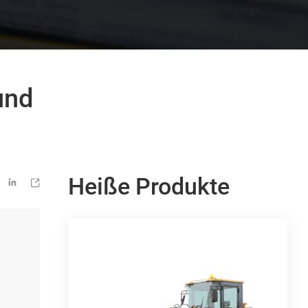
und
Heiße Produkte

