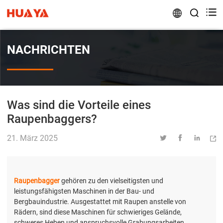


NACHRICHTEN
Was sind die Vorteile eines
Raupenbaggers?
21. März 2025




Raupenbagger
gehören zu den vielseitigsten und
leistungsfähigsten Maschinen in der Bau- und
Bergbauindustrie. Ausgestattet mit Raupen anstelle von
Rädern, sind diese Maschinen für schwieriges Gelände,
schweres Heben und anspruchsvolle Grabungsarbeiten