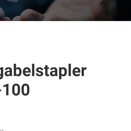
abelstapler
-100