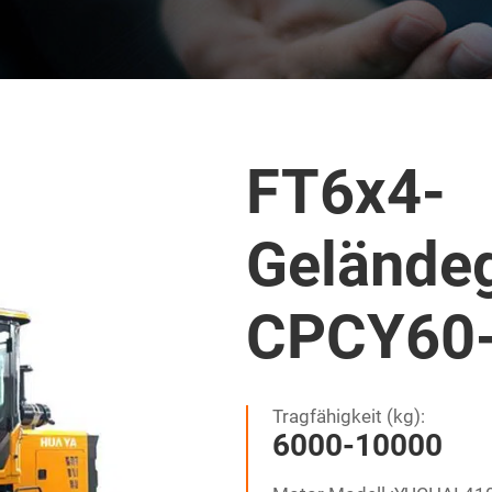
FT6x4-
Geländeg
CPCY60
Tragfähigkeit (kg):
6000-10000