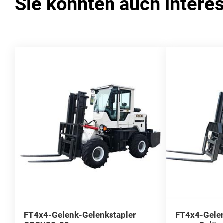
Sie könnten auch intere
FT4x4-Gelenk-Gelenkstapler
FT4x4-Gelen