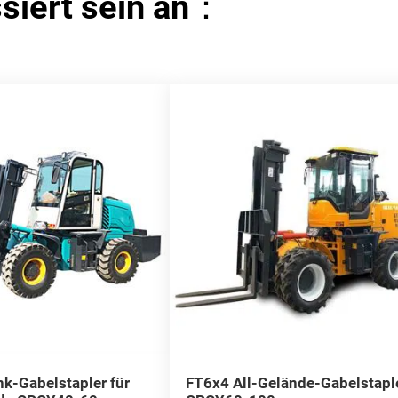
ssiert sein an：
k-Gabelstapler für
FT6x4 All-Gelände-Gabelstapl