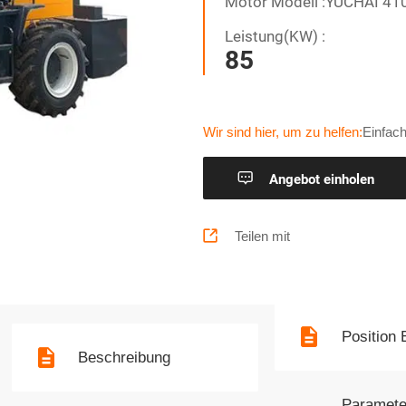
Motor Modell :YUCHAI 41
Leistung(KW) :
85
Wir sind hier, um zu helfen:
Einfach

Angebot einholen

Teilen mit
Position 
Beschreibung
Paramete