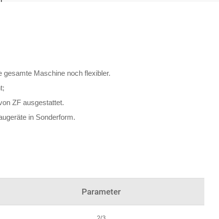
ie gesamte Maschine noch flexibler.
t;
 von ZF ausgestattet.
augeräte in Sonderform.
Parameter
2/3