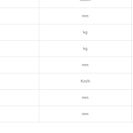
mm
kg
kg
mm
Km/h
mm
mm