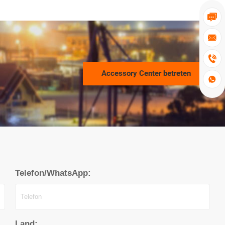



Accessory Center betreten

Telefon/WhatsApp:
Land: