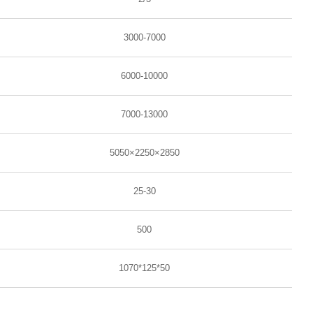
3000-7000
6000-10000
7000-13000
5050×2250×2850
25-30
500
1070*125*50