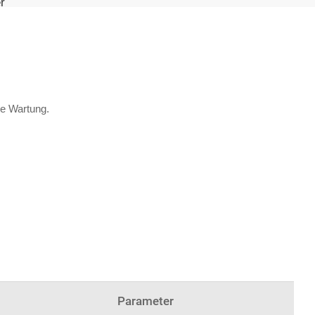
r
he Wartung.
Parameter