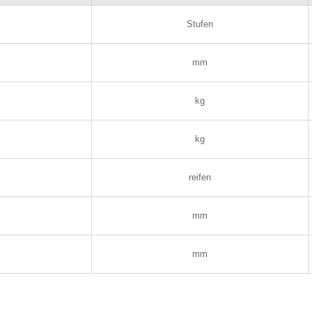
Stufen
mm
kg
kg
reifen
mm
mm