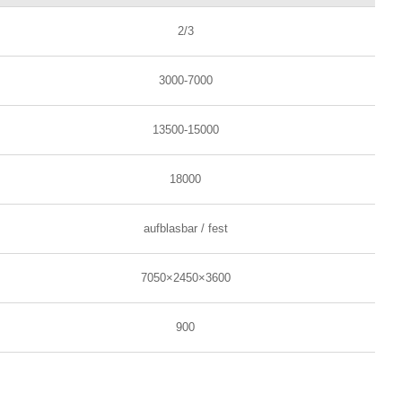
2/3
3000-7000
13500-15000
18000
aufblasbar / fest
7050×2450×3600
900