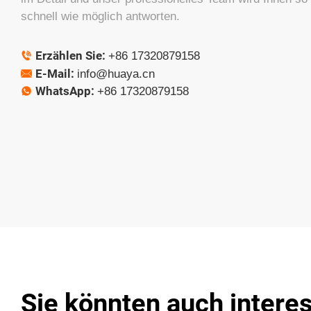
schnell wie möglich antworten.
Erzählen Sie:
+86 17320879158

E-Mail:
info@huaya.cn

WhatsApp:
+86 17320879158

Sie könnten auch intere