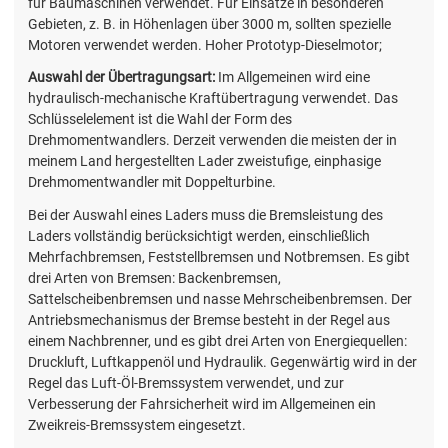
für Baumaschinen verwendet. Für Einsätze in besonderen
Gebieten, z. B. in Höhenlagen über 3000 m, sollten spezielle
Motoren verwendet werden. Hoher Prototyp-Dieselmotor;
Auswahl der Übertragungsart:
Im Allgemeinen wird eine
hydraulisch-mechanische Kraftübertragung verwendet. Das
Schlüsselelement ist die Wahl der Form des
Drehmomentwandlers. Derzeit verwenden die meisten der in
meinem Land hergestellten Lader zweistufige, einphasige
Drehmomentwandler mit Doppelturbine.
Bei der Auswahl eines Laders muss die Bremsleistung des
Laders vollständig berücksichtigt werden, einschließlich
Mehrfachbremsen, Feststellbremsen und Notbremsen. Es gibt
drei Arten von Bremsen: Backenbremsen,
Sattelscheibenbremsen und nasse Mehrscheibenbremsen. Der
Antriebsmechanismus der Bremse besteht in der Regel aus
einem Nachbrenner, und es gibt drei Arten von Energiequellen:
Druckluft, Luftkappenöl und Hydraulik. Gegenwärtig wird in der
Regel das Luft-Öl-Bremssystem verwendet, und zur
Verbesserung der Fahrsicherheit wird im Allgemeinen ein
Zweikreis-Bremssystem eingesetzt.