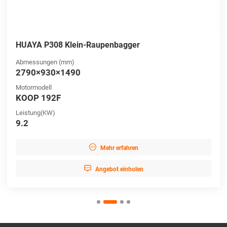
HUAYA P308 Klein-Raupenbagger
Abmessungen (mm)
2790×930×1490
Motormodell
KOOP 192F
Leistung(KW)
9.2

Mehr erfahren

Angebot einholen