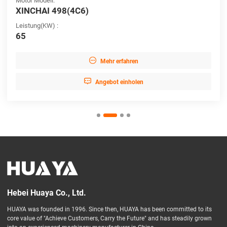
Motor Modell:
XINCHAI 498(4C6)
Leistung(KW) :
65

Mehr erfahren

Angebot einholen
Hebei Huaya Co., Ltd.
HUAYA was founded in 1996. Since then, HUAYA has been committed to its
core value of "Achieve Customers, Carry the Future" and has steadily grown